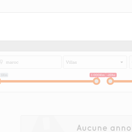
Villas
1Km
1 000Km
-2Dhs
Aucune anno