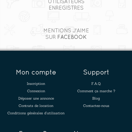
UTILISATEURS
ENREGISTRÉS
MENTIONS J'AIME
SUR
FACEBOOK
Mon compte
Support
Inscription
F.A.Q.
Connexion
Comment ça marche ?
Déposer une annonce
Blog
Contrats de location
Contactez-nous
Conditions générales d'utilisation